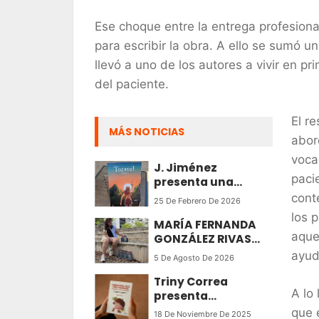
Ese choque entre la entrega profesional
para escribir la obra. A ello se sumó u
llevó a uno de los autores a vivir en pr
del paciente.
El r
MÁS NOTICIAS
abor
voca
J. Jiménez
paci
presenta una
fábula
cont
25 De Febrero De 2026
contemporánea
los p
MARÍA FERNANDA
que transforma la
aque
GONZÁLEZ RIVAS
adversidad en
PRESENTA ‘EL AMOR
esperanza
ayud
5 De Agosto De 2026
QUE ME SALVÓ’, UNA
Triny Correa
NOVELA EMOTIVA Y
A lo 
presenta
TRANSFORMADORA
Cardiología Fácil
SOBRE LAS
que 
18 De Noviembre De 2025