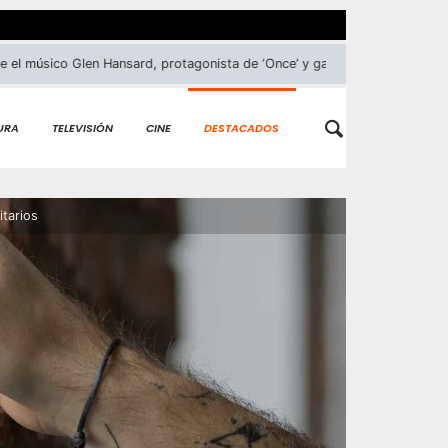
sico Glen Hansard, protagonista de ‘Once’ y ganador del Oscar, tras un 
URA
TELEVISIÓN
CINE
DESTACADOS
itarios