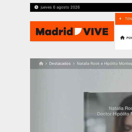
Skip
jueves 6 agosto 2026
to
content
TEN
30 De Ju
PO
Destacados
Natalia Rook e Hipólito Montes