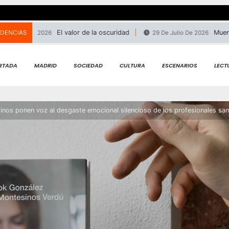
DENCIAS
El valor de la oscuridad
Muere el mú
lio De 2026
29 De Julio De 2026
RTADA
MADRID
SOCIEDAD
CULTURA
ESCENARIOS
LECT
inos ponen voz al desgaste emocional silencioso de los profesionales san