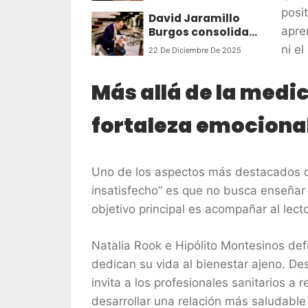
para Pacientes, una
SEGUNDAS
posi
David Jaramillo
obra que
OPORTUNIDADES
apre
Burgos consolida
transforma el
su propuesta sobre
cuidado del
ni el
22 De Diciembre De 2025
el amor consciente
corazón en un
aprendizaje
Más allá de la medic
cercano y humano
fortaleza emociona
Uno de los aspectos más destacados d
insatisfecho” es que no busca enseñar 
objetivo principal es acompañar al lect
Natalia Rook e Hipólito Montesinos de
dedican su vida al bienestar ajeno. De
invita a los profesionales sanitarios a
desarrollar una relación más saludable 