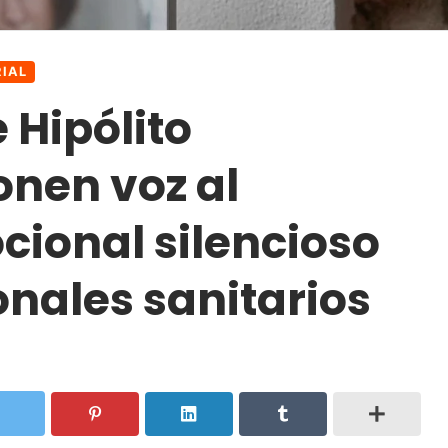
IAL
 Hipólito
nen voz al
ional silencioso
onales sanitarios