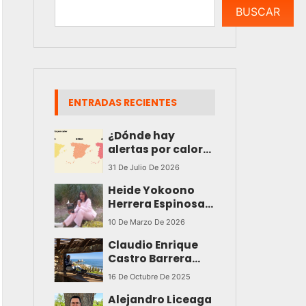
BUSCAR
ENTRADAS RECIENTES
¿Dónde hay
alertas por calor?
Consulte en qué
31 De Julio De 2026
municipios hay
Heide Yokoono
riesgo para la
Herrera Espinosa
salud
convierte el dolor
10 De Marzo De 2026
en poesía con una
Claudio Enrique
obra
Castro Barrera
profundamente
sorprende con
emocional
16 De Octubre De 2025
una obra que
Alejandro Liceaga
trasciende el alma