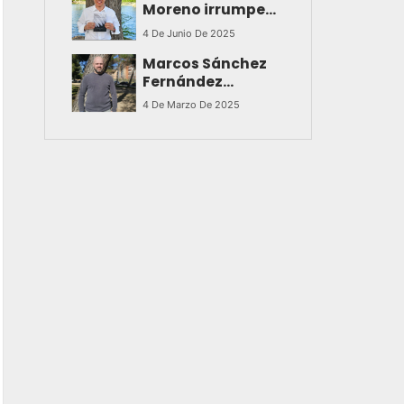
Moreno irrumpe
en el panorama
4 De Junio De 2025
literario con un
Marcos Sánchez
poderoso
Fernández
testimonio de
sorprende con su
transformación
4 De Marzo De 2025
debut literario en
personal
«Una historia
corriente»