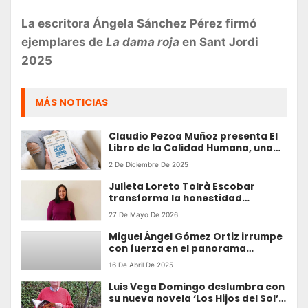
La escritora Ángela Sánchez Pérez firmó
ejemplares de
La dama roja
en Sant Jordi
2025
MÁS NOTICIAS
Claudio Pezoa Muñoz presenta El
Libro de la Calidad Humana, una
guía para transformar la vida
2 De Diciembre De 2025
desde la virtud y la sabiduría
práctica
Julieta Loreto Tolrà Escobar
transforma la honestidad
personal en literatura con “Mi
27 De Mayo De 2026
gorda interior”
Miguel Ángel Gómez Ortiz irrumpe
con fuerza en el panorama
literario con su novela política de
16 De Abril De 2025
ficción
Luis Vega Domingo deslumbra con
su nueva novela ‘Los Hijos del Sol’,