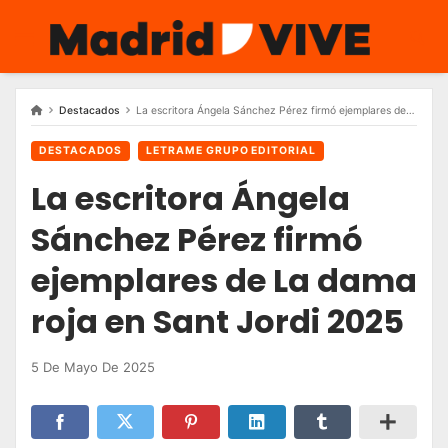
Skip
to
content
Destacados
La escritora Ángela Sánchez Pérez firmó ejemplares de La dama roja en Sant Jordi 2025
DESTACADOS
LETRAME GRUPO EDITORIAL
La escritora Ángela
Sánchez Pérez firmó
ejemplares de La dama
roja en Sant Jordi 2025
5 De Mayo De 2025