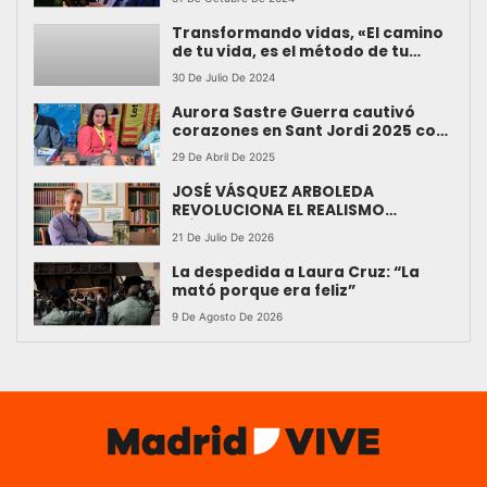
Transformando vidas, «El camino
de tu vida, es el método de tu
éxito»
30 De Julio De 2024
Aurora Sastre Guerra cautivó
corazones en Sant Jordi 2025 con
su primera novela “Tu peor
29 De Abril De 2025
pesadilla”
JOSÉ VÁSQUEZ ARBOLEDA
REVOLUCIONA EL REALISMO
MÁGICO Y LOS SECRETOS
21 De Julio De 2026
FAMILIARES EN SU NOVELA ‘LA
PROMESA DEL ESCORPIÓN’
La despedida a Laura Cruz: “La
mató porque era feliz”
9 De Agosto De 2026