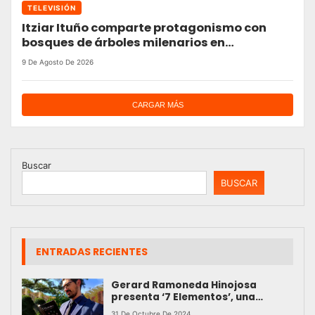
TELEVISIÓN
Itziar Ituño comparte protagonismo con
bosques de árboles milenarios en
‘Patagonia’
9 De Agosto De 2026
CARGAR MÁS
Buscar
BUSCAR
ENTRADAS RECIENTES
Gerard Ramoneda Hinojosa
presenta ‘7 Elementos’, una
aventura en la fantasía medieval
31 De Octubre De 2024