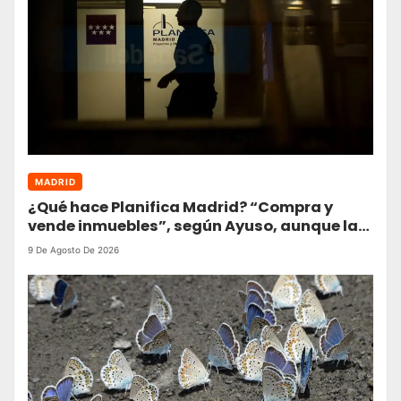
MADRID
¿Qué hace Planifica Madrid? “Compra y
vende inmuebles”, según Ayuso, aunque la
realidad lo desmiente: solo ha comprado
9 De Agosto De 2026
dos en cinco años