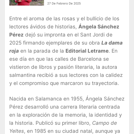
una apasionante historia de
27 De Febrero De 2025
misterio y legado histórico
Entre el aroma de las rosas y el bullicio de los
lectores ávidos de historias,
Ángela Sánchez
Pérez
dejó su impronta en el Sant Jordi de
2025 firmando ejemplares de su obra
La dama
roja
en la parada de la
Editorial Letrame
. En
ese día en que las calles de Barcelona se
vistieron de libros y pasión literaria, la autora
salmantina recibió a sus lectores con la calidez
y el compromiso que marcaron su trayectoria.
Nacida en Salamanca en 1955, Ángela Sánchez
Pérez desarrolló una carrera literaria centrada
en la exploración de la memoria, la identidad y
la historia. Publicó su primer libro,
Campo de
Yeltes
, en 1985 en su ciudad natal, aunque ya