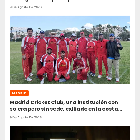
mucho más que una mercancía”
9 De Agosto De 2026
MADRID
Madrid Cricket Club, una institución con
solera pero sin sede, exiliado en la costa
alicantina
9 De Agosto De 2026