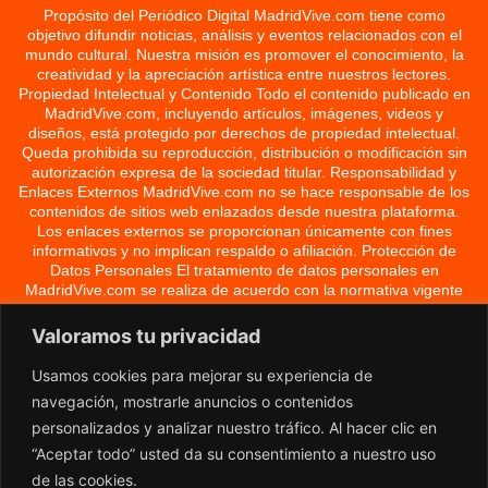
Propósito del Periódico Digital MadridVive.com tiene como
objetivo difundir noticias, análisis y eventos relacionados con el
mundo cultural. Nuestra misión es promover el conocimiento, la
creatividad y la apreciación artística entre nuestros lectores.
Propiedad Intelectual y Contenido Todo el contenido publicado en
MadridVive.com, incluyendo artículos, imágenes, videos y
diseños, está protegido por derechos de propiedad intelectual.
Queda prohibida su reproducción, distribución o modificación sin
autorización expresa de la sociedad titular. Responsabilidad y
Enlaces Externos MadridVive.com no se hace responsable de los
contenidos de sitios web enlazados desde nuestra plataforma.
Los enlaces externos se proporcionan únicamente con fines
informativos y no implican respaldo o afiliación. Protección de
Datos Personales El tratamiento de datos personales en
MadridVive.com se realiza de acuerdo con la normativa vigente
de protección de datos. Los usuarios pueden ejercer sus
derechos de acceso, rectificación, cancelación y oposición
Valoramos tu privacidad
enviando una solicitud por escrito a la dirección indicada en el
apartado 1. Modificaciones y Actualizaciones MadridVive.com se
Usamos cookies para mejorar su experiencia de
reserva el derecho de modificar o actualizar el contenido y la
navegación, mostrarle anuncios o contenidos
estructura del periódico digital sin previo aviso. Este aviso legal
personalizados y analizar nuestro tráfico. Al hacer clic en
tiene efecto a partir del 3 de abril de 2024. Para más información,
puede contactarnos a través de la dirección de correo electrónico
“Aceptar todo” usted da su consentimiento a nuestro uso
info@madridvive.com o visitar nuestro sitio web oficial:
de las cookies.
MadridVive.com.